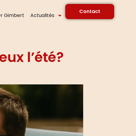
Contact
r Gimbert
Actualités
eux l’été?