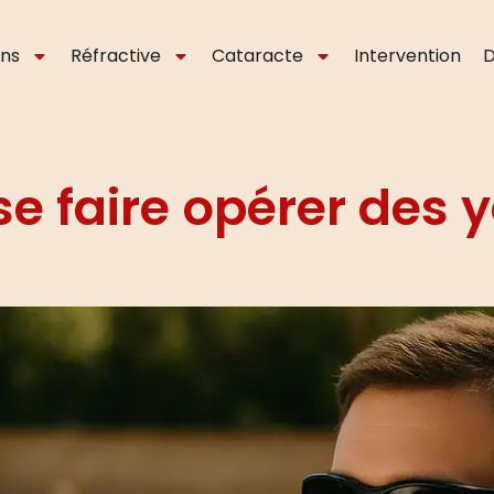
ons
Réfractive
Cataracte
Intervention
D
e faire opérer des y