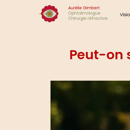
Aurélie Gimbert
Ophtalmologue
Visi
Chirurgie réfractive
Peut-on s