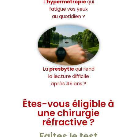
L’
hypermétropie
qui
fatigue vos yeux
au quotidien ?
La
presbytie
qui rend
la lecture difficile
après 45 ans ?
Êtes-vous éligible à
une chirurgie
réfractive ?
Faites le test