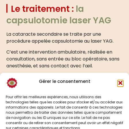
Le traitement :
la
capsulotomie laser YAG
La cataracte secondaire se traite par une
procédure appelée capsulotomie au laser YAG.
C’est une intervention ambulatoire, réalisée en
consultation, sans entrée au bloc opératoire, sans
anesthésie, et sans contact avec l’œil.
Comment se déroule la
Gérer le consentement
procédure ?
Pour offrir les meilleures expériences, nous utilisons des
technologies telles que les cookies pour stocker et/ou accéder aux
informations des appareils. Le fait de consentir à ces technologies
Des gouttes dilatantes sont instillées avant la
nous permettra de traiter des données telles que le comportement
séance.
de navigation ou les ID uniques sur ce site. Le fait de ne pas
consentir ou de retirer son consentement peut avoir un effet négatif
Le laser YAG crée une ouverture microscopique
sur certaines caractéristiques et fonctions.