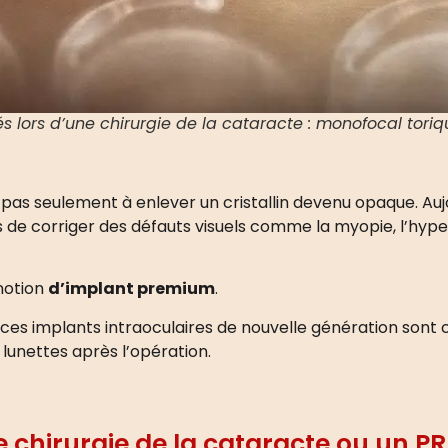
sés lors d’une chirurgie de la cataracte : monofocal toriqu
e pas seulement à enlever un cristallin devenu opaque. Au
ois de corriger des défauts visuels comme la myopie, l’hyp
 notion
d’implant premium
.
es implants intraoculaires de nouvelle génération sont co
lunettes après l’opération.
chirurgie de la cataracte ou un PR