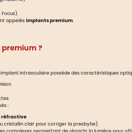
 Focus).
ent appelés
implants premium
.
t premium ?
 implant intraoculaire possède des caractéristiques opt
vision
ttes.
és :
 réfractive
ristallin clair pour corriger la presbytie).
es complexes permettant de répartir la lumière pour offri