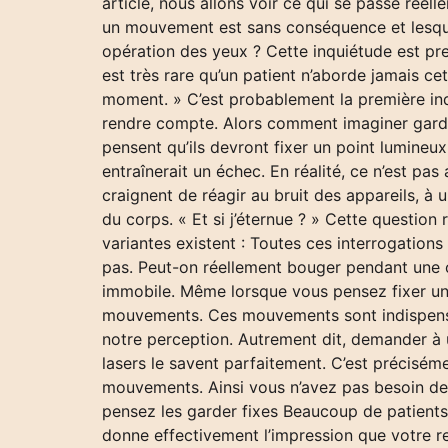
article, nous allons voir ce qui se passe rée
un mouvement est sans conséquence et lesque
opération des yeux ? Cette inquiétude est pr
est très rare qu’un patient n’aborde jamais ce
moment. » C’est probablement la première in
rendre compte. Alors comment imaginer garder
pensent qu’ils devront fixer un point lumineu
entraînerait un échec. En réalité, ce n’est pa
craignent de réagir au bruit des appareils, à
du corps. « Et si j’éternue ? » Cette questio
variantes existent : Toutes ces interrogations
pas. Peut-on réellement bouger pendant une o
immobile. Même lorsque vous pensez fixer un
mouvements. Ces mouvements sont indispensab
notre perception. Autrement dit, demander à 
lasers le savent parfaitement. C’est précisém
mouvements. Ainsi vous n’avez pas besoin d
pensez les garder fixes Beaucoup de patients
donne effectivement l’impression que votre reg