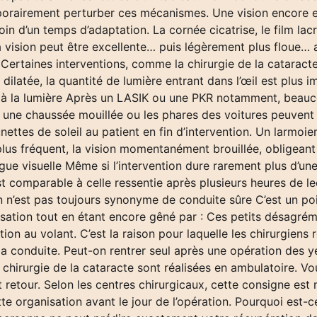
porairement perturber ces mécanismes. Une vision encore e
oin d’un temps d’adaptation. La cornée cicatrise, le film lac
vision peut être excellente… puis légèrement plus floue… a
 Certaines interventions, comme la chirurgie de la cataracte
te dilatée, la quantité de lumière entrant dans l’œil est plus 
é à la lumière Après un LASIK ou une PKR notamment, beauc
 sur une chaussée mouillée ou les phares des voitures peuven
unettes de soleil au patient en fin d’intervention. Un larmo
lus fréquent, la vision momentanément brouillée, obligeant
gue visuelle Même si l’intervention dure rarement plus d’un
est comparable à celle ressentie après plusieurs heures de le
 n’est pas toujours synonyme de conduite sûre C’est un poi
isation tout en étant encore gêné par : Ces petits désagré
ion au volant. C’est la raison pour laquelle les chirurgien
la conduite. Peut-on rentrer seul après une opération des 
de chirurgie de la cataracte sont réalisées en ambulatoire. 
 retour. Selon les centres chirurgicaux, cette consigne est
ette organisation avant le jour de l’opération. Pourquoi est-