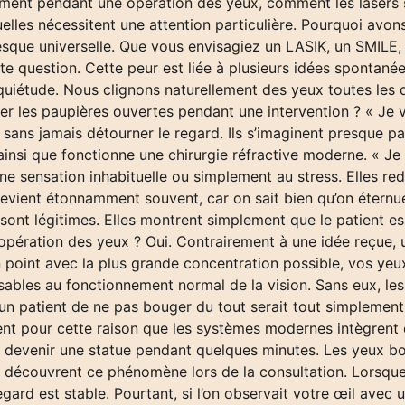
llement pendant une opération des yeux, comment les lasers 
lles nécessitent une attention particulière. Pourquoi avo
esque universelle. Que vous envisagiez un LASIK, un SMILE,
tte question. Cette peur est liée à plusieurs idées spontané
quiétude. Nous clignons naturellement des yeux toutes le
 les paupières ouvertes pendant une intervention ? « Je va
x sans jamais détourner le regard. Ils s’imaginent presque 
s ainsi que fonctionne une chirurgie réfractive moderne. « J
 une sensation inhabituelle ou simplement au stress. Elles 
n revient étonnamment souvent, car on sait bien qu’on éter
 sont légitimes. Elles montrent simplement que le patient ess
pération des yeux ? Oui. Contrairement à une idée reçue, u
 point avec la plus grande concentration possible, vos ye
les au fonctionnement normal de la vision. Sans eux, les
un patient de ne pas bouger du tout serait tout simplement 
ent pour cette raison que les systèmes modernes intègrent 
e devenir une statue pendant quelques minutes. Les yeux 
 découvrent ce phénomène lors de la consultation. Lorsque
ard est stable. Pourtant, si l’on observait votre œil avec u