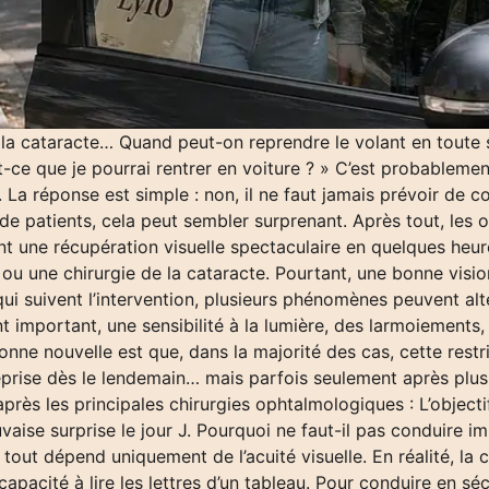
 la cataracte… Quand peut-on reprendre le volant en toute sé
-ce que je pourrai rentrer en voiture ? » C’est probablemen
 La réponse est simple : non, il ne faut jamais prévoir de co
 de patients, cela peut sembler surprenant. Après tout, les
t une récupération visuelle spectaculaire en quelques heure
ou une chirurgie de la cataracte. Pourtant, une bonne visio
ui suivent l’intervention, plusieurs phénomènes peuvent alt
 important, une sensibilité à la lumière, des larmoiements, l
onne nouvelle est que, dans la majorité des cas, cette restr
eprise dès le lendemain… mais parfois seulement après plusie
 après les principales chirurgies ophtalmologiques : L’object
uvaise surprise le jour J. Pourquoi ne faut-il pas conduire
tout dépend uniquement de l’acuité visuelle. En réalité, l
capacité à lire les lettres d’un tableau. Pour conduire en séc