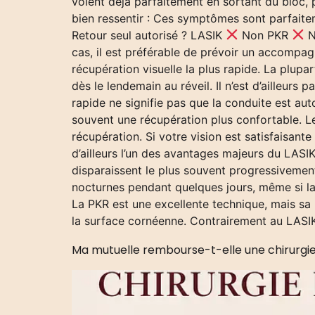
voient déjà parfaitement en sortant du bloc,
bien ressentir : Ces symptômes sont parfaite
Retour seul autorisé ? LASIK
Non PKR
N
cas, il est préférable de prévoir un accompa
récupération visuelle la plus rapide. La plupa
dès le lendemain au réveil. Il n’est d’ailleurs
rapide ne signifie pas que la conduite est au
souvent une récupération plus confortable. Le
récupération. Si votre vision est satisfaisant
d’ailleurs l’un des avantages majeurs du LAS
disparaissent le plus souvent progressivement 
nocturnes pendant quelques jours, même si la
La PKR est une excellente technique, mais sa r
la surface cornéenne. Contrairement au LASIK
Ma mutuelle rembourse-t-elle une chirurgie