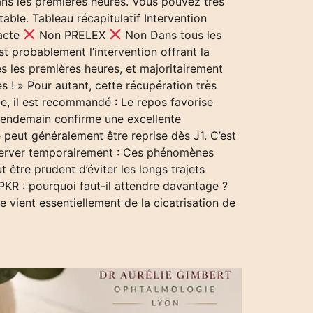
ans les premières heures. Vous pouvez très
ble. Tableau récapitulatif Intervention
racte
Non PRELEX
Non Dans tous les
 probablement l’intervention offrant la
ès les premières heures, et majoritairement
es ! » Pour autant, cette récupération très
me, il est recommandé : Le repos favorise
 lendemain confirme une excellente
e peut généralement être reprise dès J1. C’est
observer temporairement : Ces phénomènes
 être prudent d’éviter les longs trajets
PKR : pourquoi faut-il attendre davantage ?
 vient essentiellement de la cicatrisation de