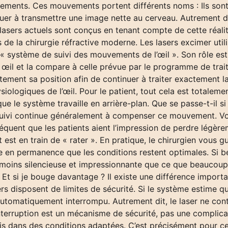
ements. Ces mouvements portent différents noms : Ils sont
nuer à transmettre une image nette au cerveau. Autrement d
asers actuels sont conçus en tenant compte de cette réalit
s de la chirurgie réfractive moderne. Les lasers excimer uti
r « système de suivi des mouvements de l’œil ». Son rôle est
 œil et la compare à celle prévue par le programme de trait
ement sa position afin de continuer à traiter exactement l
ologiques de l’œil. Pour le patient, tout cela est totaleme
e le système travaille en arrière-plan. Que se passe-t-il si
suivi continue généralement à compenser ce mouvement. Vou
 fréquent que les patients aient l’impression de perdre légè
t est en train de « rater ». En pratique, le chirurgien vous g
ie en permanence que les conditions restent optimales. Si be
moins silencieuse et impressionnante que ce que beaucoup 
t si je bouge davantage ? Il existe une différence import
rs disposent de limites de sécurité. Si le système estime 
utomatiquement interrompu. Autrement dit, le laser ne cont
nterruption est un mécanisme de sécurité, pas une complica
ris dans des conditions adaptées. C’est précisément pour ce