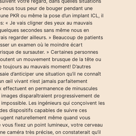
suivent votre regard, dans quelles situations
ns-nous tous peur de bouger pendant une
 une PKR ou même la pose d’un implant ICL, il
es: « Je vais cligner des yeux au mauvais
s quelques secondes sans même nous en
is regarder ailleurs. » Beaucoup de patients
passer un examen où le moindre écart
e risque de sursauter. » Certaines personnes
redoutent un mouvement brusque de la tête ou
nue toujours au mauvais moment! D’autres
aie d’anticiper une situation qu’il ne connaît
n œil vivant n’est jamais parfaitement
ux effectuent en permanence de minuscules
 images disparaîtraient progressivement de
impossible. Les ingénieurs qui conçoivent les
des dispositifs capables de suivre ces
bougent naturellement même quand vous
 vous fixez un point lumineux, votre cerveau
ne caméra très précise, on constaterait qu’il