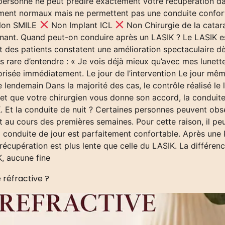
 personne ne peut prédire exactement votre récupération d
ment normaux mais ne permettent pas une conduite conforta
on SMILE
Non Implant ICL
Non Chirurgie de la cata
gnant. Quand peut-on conduire après un LASIK ? Le LASIK est
rt des patients constatent une amélioration spectaculaire d
 pas rare d’entendre : « Je vois déjà mieux qu’avec mes lunett
torisée immédiatement. Le jour de l’intervention Le jour mê
 lendemain Dans la majorité des cas, le contrôle réalisé le
e et que votre chirurgien vous donne son accord, la conduit
IK. Et la conduite de nuit ? Certaines personnes peuvent 
au cours des premières semaines. Pour cette raison, il peut
 conduite de jour est parfaitement confortable. Après une 
écupération est plus lente que celle du LASIK. La différence
, aucune fine
 réfractive ?