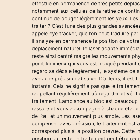
effectue en permanence de très petits déplac
notamment aux cellules de la rétine de conti
continue de bouger légèrement les yeux. Les l
traiter ? C’est l’une des plus grandes avancée
appelé eye tracker, que l’on peut traduire pa
il analyse en permanence la position de votre
déplacement naturel, le laser adapte immédiat
reste ainsi centré malgré les mouvements physi
point lumineux qui vous est indiqué pendant qu
regard se décale légèrement, le système de 
avec une précision absolue. D’ailleurs, il est
instants. Cela ne signifie pas que le traitemen
rappellant régulièrement où regarder et vérif
traitement. L’ambiance au bloc est beaucoup 
rassure et vous accompagne à chaque étape. E
de l’œil et un mouvement plus ample. Les lase
compenser avec précision, le traitement est a
correspond plus à la position prévue. Cette i
position correcte, le traitement peut être rep